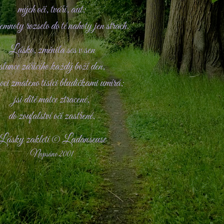
mých očí, tváří, aut;
temnoty rozselo do té nahoty jen strach.
Lásko, změnila ses v sen
slunce zářícího každý boží den,
noci zmateno tisíci bludičkami umírá;
jsi dítě matce ztracené,
do zoufalství očí zastřené.
Lásky zakletí © Ladanseuse
Napsáno 2001