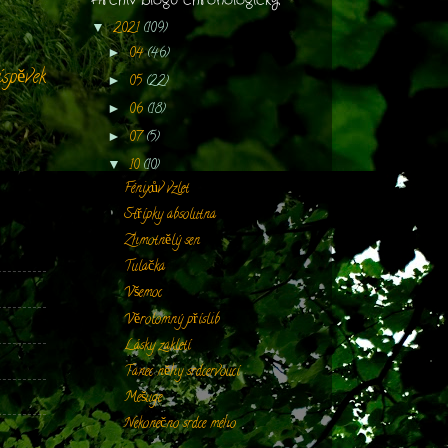
2021
(109)
▼
04
(46)
►
íspěvek
05
(22)
►
06
(18)
►
07
(5)
►
10
(10)
▼
Fénixův vzlet
Střípky absolutna
Zhmotnělý sen
Tulačka
Všemoc
Věrolomný příslib
Lásky zakletí
Tanec něhy srdcervoucí
Mešuge
Nekonečno srdce mého