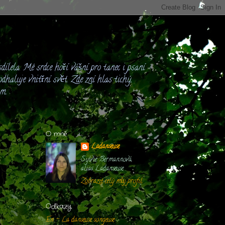
dílela. Mé srdce hoří vášní pro tanec i psaní
dhaluje vnitřní svět. Zde zní hlas tichý,
ám.
O mně
Ladanseuse
Sylvie Bermannová,
alias Ladanseuse
Zobrazit celý můj profil
Odkazy
En - La danseuse songeuse