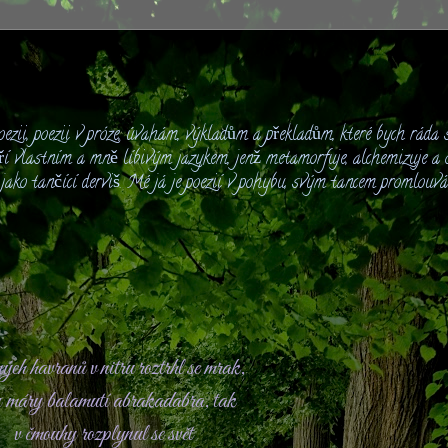
ezii, poezii v próze, úvahám, výkladům a překladům, které bych ráda s
ří vlastním a mně líbivým jazykem, jenž metamorfuje, alchemizuje a o
é jako tančící derviš. Mé já je poezií v pohybu, svým tancem promlouv
ých havranů v nitru roztrhl se mrak,
y máry balamutí abrakadabra, tak
v čmouhy rozplynul se svět