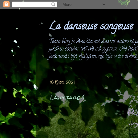
La danseuse songeuse
Tento blog je věnován mé vlastní autorské po
jakožto cestám tvořivé sebeexprese. Obé hovo
jenž touží být vyslyšen; zde bije srdce divok
18 října, 2021
Lásky zakletí
Čern
čár