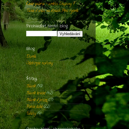
České galerie - umělci Skupiny F
Tanec v srdci na vlnách Pěti rytmů
Prohledat tento blog
Blog
Domů
Odebírejte novinky
Štítky
Básně
(50)
Básně krátké
(42)
Básně v próze
(17)
Poesie duše
(22)
Úvahy
(9)
Archiv blogu chronologicky