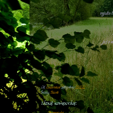
vojsko 
jež v 
Od
Ladanseuse
zveřejněno
18.10.21
Štítky:
Básně
Žádné komentáře: