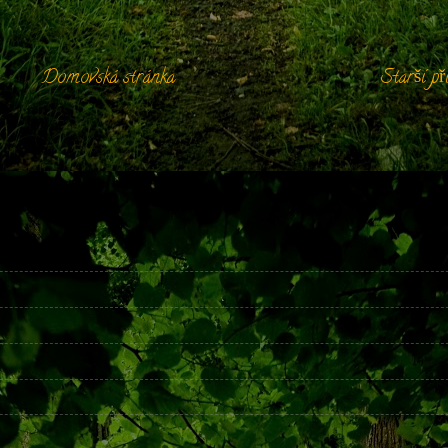
Domovská stránka
Starší př