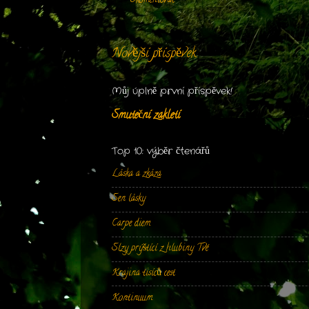
Okomentovat
Novější příspěvek
Můj úplně první příspěvek!
Smuteční zakletí
Top 10: výběr čtenářů
Láska a zkáza
Sen lásky
Carpe diem
Slzy prýštící z hlubiny Tvé
Krajina tisíců cest
Kontinuum