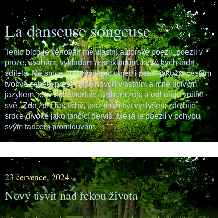
La danseuse songeuse
Tento blog je věnován mé vlastní autorské poezii, poezii v
próze, úvahám, výkladům a překladům, které bych ráda
sdílela. Mé srdce hoří vášní pro tanec i psaní jakožto cestám
tvořivé sebeexprese. Obé hovoří vlastním a mně líbivým
jazykem, jenž metamorfuje, alchemizuje a odhaluje vnitřní
svět. Zde zní hlas tichý, jenž touží být vyslyšen; zde bije
srdce divoké jako tančící derviš. Mé já je poezií v pohybu,
svým tancem promlouvám.
▼
23 července, 2024
Nový úsvit nad řekou života