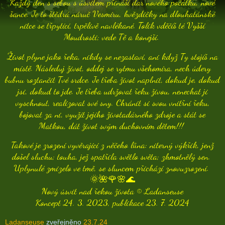
Každý den s sebou s úsvitem přináší dar nového počátku, nové
šance.
Je to štědrá náruč Vesmíru, hvězdičky na dlouhatánské
nitce se třpytící, trpělivě navlékané. Tolik vděčíš té Vyšší
Moudrosti; vede Tě a konejší.
Život plyne jako řeka, nikdy se nezastaví, ani když Ty stojíš na
místě. Následuj život, oddej se rytmu všehomíra, nech údery
bubnu roztančit Tvé srdce. Je třeba život naplnit, dokud je, dokud
jsi, dokud to jde. Je třeba udržovat řeku živou, nenechat ji
vyschnout, realizovat své sny. Chránit si svou vnitřní řeku,
bojovat za ni, využít jejího životadárného zdroje a stát se
Matkou, dát život svým duchovním dětem!!!
Takové je zrození vyvěrající z něčeho lůna: niterný výkřik, jenž
došel sluchu; touha, jež spatřila světlo světa; zhmotnělý sen.
Uplynulé zmizelo ve tmě, se sluncem přichází znovuzrození.
🌞🌺🌹🌸🌊
Nový úsvit nad řekou života © Ladanseuse
Koncept 24. 3. 2023, publikace 23. 7. 2024
Ladanseuse
zveřejněno
23.7.24