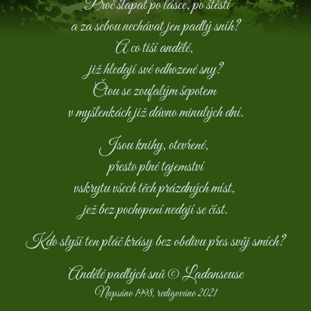
Proč šlapat po lásce, po štěstí
a za sebou nechávat jen padlý sníh?
A co tiší andělé,
již hledají své odhozené sny?
Čtou se zoufalým šepotem
v myšlenkách
již dávno minulých dní.
Jsou knihy, otevřené,
přesto plné tajemství
vskrytu všech těch prázdných míst,
jež bez pochopení nedají se číst.
Kdo slyší ten pláč krásy bez obdivu přes svůj smích?
Andělé padlých snů © Ladanseuse
Napsáno 1998, redigováno 2021