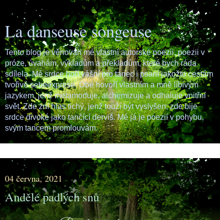
La danseuse songeuse
Tento blog je věnován mé vlastní autorské poezii, poezii v
próze, úvahám, výkladům a překladům, které bych ráda
sdílela. Mé srdce hoří vášní pro tanec i psaní jakožto cestám
tvořivé sebeexprese. Obé hovoří vlastním a mně líbivým
jazykem, jenž metamorfuje, alchemizuje a odhaluje vnitřní
svět. Zde zní hlas tichý, jenž touží být vyslyšen; zde bije
srdce divoké jako tančící derviš. Mé já je poezií v pohybu,
svým tancem promlouvám.
▼
04 června, 2021
Andělé padlých snů