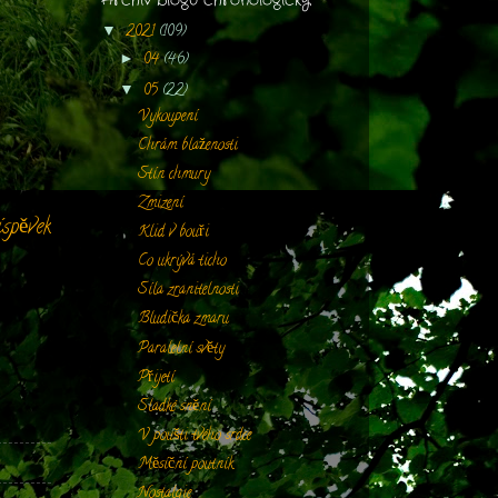
2021
(109)
▼
04
(46)
►
05
(22)
▼
Vykoupení
Chrám blaženosti
Stín chmury
Zmizení
íspěvek
Klid v bouři
Co ukrývá ticho
Síla zranitelnosti
Bludička zmaru
Paralelní světy
Přijetí
Sladké snění
V poušti tvého srdce
Měsíční poutník
Nostalgie