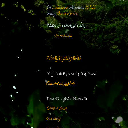
Od
Ladanseuse
zveřejněno
16.5.21
Štítky:
Básně v próze
Žádné komentáře:
Okomentovat
Novější příspěvek
Můj úplně první příspěvek!
Smuteční zakletí
Top 10: výběr čtenářů
Láska a zkáza
Sen lásky