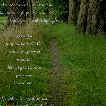
nekonečném sledu vzpomínání,
ta jiného nežli představ to nemá,
 není k nalezení v realitě nynějška.
Nostalgie
je úplně hořkosladká,
neb se snaží oživit
minulost,
která by se otevřela
jako okno
do budoucna.
Nostalgie © Ladanseuse
ad „
Nostalgy
", napsáno finálně 16. 5. 2021