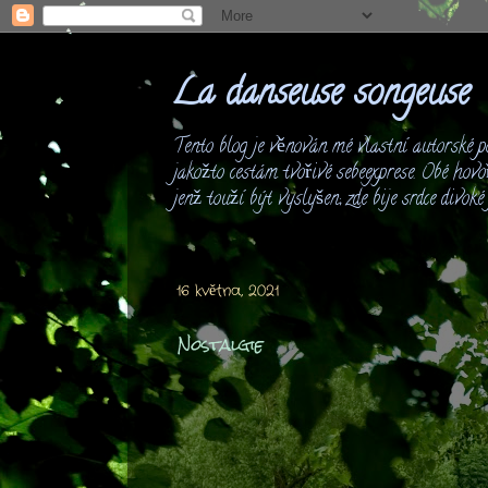
La danseuse songeuse
Tento blog je věnován mé vlastní autorské po
jakožto cestám tvořivé sebeexprese. Obé hovo
jenž touží být vyslyšen; zde bije srdce divok
16 května, 2021
Nostalgie