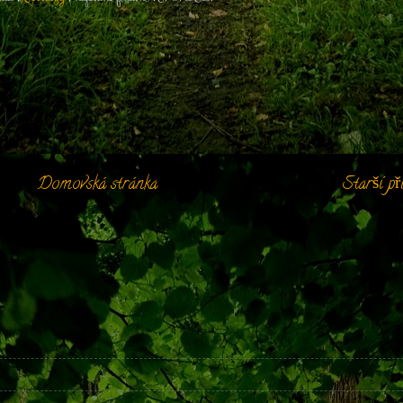
Domovská stránka
Starší př