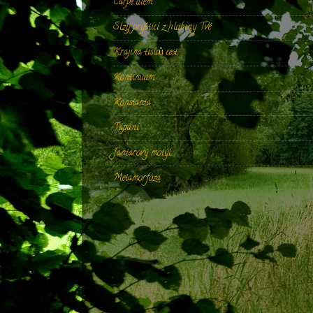
Carpe diem
Slzy prýštící z hlubiny Tvé
Krajina tisíců cest
Kontinuum
Konstanta
Tápání
Jantarový motýl
Metamorfóza