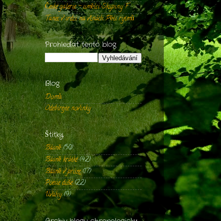
České galerie - umělci Skupiny F
Tanec v srdci na vlnách Pěti rytmů
Prohledat tento blog
Blog
Domů
Odebírejte novinky
Štítky
Básně
(50)
Básně krátké
(42)
Básně v próze
(17)
Poesie duše
(22)
Úvahy
(9)
Archiv blogu chronologicky