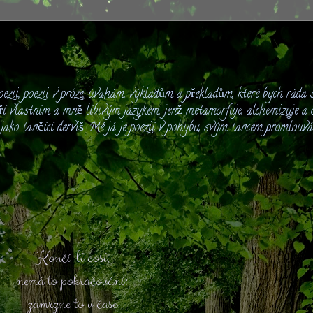
ezii, poezii v próze, úvahám, výkladům a překladům, které bych ráda s
ří vlastním a mně líbivým jazykem, jenž metamorfuje, alchemizuje a o
é jako tančící derviš. Mé já je poezií v pohybu, svým tancem promlouv
Končí-li cosi,
nemá to pokračování:
zamrzne to v čase