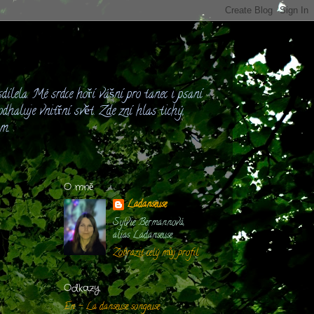
dílela. Mé srdce hoří vášní pro tanec i psaní
dhaluje vnitřní svět. Zde zní hlas tichý,
ám.
O mně
Ladanseuse
Sylvie Bermannová,
alias Ladanseuse
Zobrazit celý můj profil
Odkazy
En - La danseuse songeuse