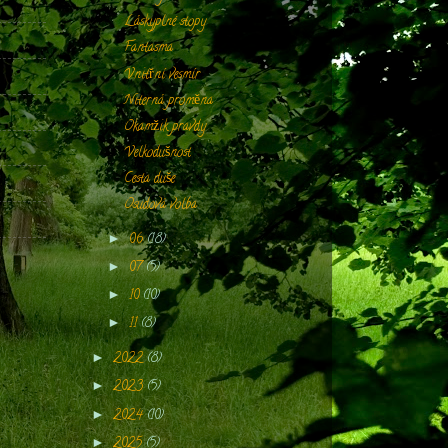
Láskyplné stopy
Fantasma
Vnitřní vesmír
Niterná proměna
Okamžik pravdy
Velkodušnost
Cesta duše
Osudová volba
06
(18)
►
07
(5)
►
10
(10)
►
11
(8)
►
2022
(8)
►
2023
(5)
►
2024
(10)
►
2025
(5)
►