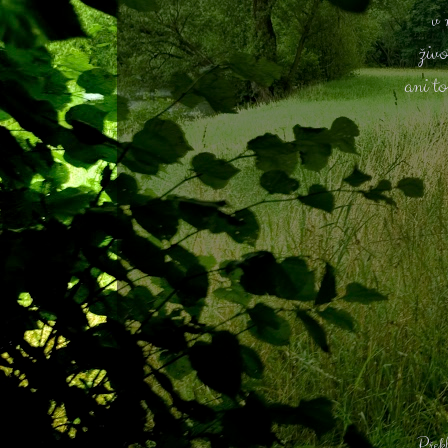
v 
živo
ani to
Překl