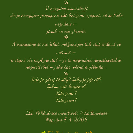
🌼
V mozaice souvislostí
vše je navzájem propojeno, všichni jsme spojeni, ač se třeba
–
neznáme
jinak se vše zhroutí.
🌼
A nemusíme si nic říkat, můžeme jen tak stát a dívat se
–
nečinně
a stejně vše poplyne dál – je to nezvratné, nezastavitelné,
nezničitelné – jako čas, věčná myšlenka...
🌼
Kde je zdroj té síly? Jaký je její cíl?
Jakou roli hrajeme?
Kdo jsme?
Kdo jsem?
III. Pokladnice moudrosti © Ladanseuse
Napsáno 7. 4. 2006
⇉
IV.
Krásný můj anděli