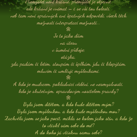
Přemýšlet není krásné, přemýšlet je objevné,
ale krásné je vnímat – i se vší tou bolestí,
neb tam není správných ani špatných odpovědí, všech těch
možností interpretací možností...
🌼
Je to jako dům
na útesu
v šumění příboje;
otázka,
zda padám či letím, stoupám či šplhám, jdu či klopýtám,
mluvím či umlčuji myšlenkami.
🌼
A kdo je mudrcem, pokladnicí vědění, ne nesmyslnosti,
kdo je skutečným, opravdovým nositelem pravdy?
🌼
Byla jsem dítětem, a kdo bude dítětem mým?
Byla jsem myšlenkou, a kdo bude myšlenkou mou?
Zachvěla jsem se jako pocit, mihla se kolem jako stín, a kdo že
to vtiskl sám sebe do mě?
A do koho já vtisknu samu sebe?