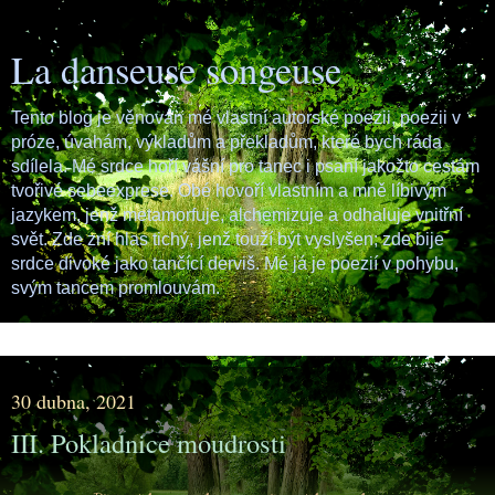
La danseuse songeuse
Tento blog je věnován mé vlastní autorské poezii, poezii v
próze, úvahám, výkladům a překladům, které bych ráda
sdílela. Mé srdce hoří vášní pro tanec i psaní jakožto cestám
tvořivé sebeexprese. Obé hovoří vlastním a mně líbivým
jazykem, jenž metamorfuje, alchemizuje a odhaluje vnitřní
svět. Zde zní hlas tichý, jenž touží být vyslyšen; zde bije
srdce divoké jako tančící derviš. Mé já je poezií v pohybu,
svým tancem promlouvám.
▼
30 dubna, 2021
III. Pokladnice moudrosti